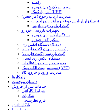
راهبند
دوربین پلاک خوان خودرو
آنتن پارکینگ (UHF)
مدیریت ارباب رجوع (مراجعین)
نرم افزار ارباب رجوع (نرم افزار مراجعین)
گیت ارباب رجوع پادیس
تجهیزات بازرسی خودرو
دستگاه ایکس ری خودرو
اسکنر کف خودرو
دستگاه ایکس ری (Xray)
راکت بازرسی (راکت فلزیاب)
گیت بازرسی (گیت فلزیاب)
دستگاه ایکس ری انسان
مدیریت حراست و انتظامات
سیستم بلیت الکترونیک (AFC)
مدیریت ورود و خروج کالا
راهکارها
داستان موفقیت
خدمات پس از فروش
شرایط گارانتی
شکایات
فرم نظرسنجی
پایگاه دانش
درباره ما