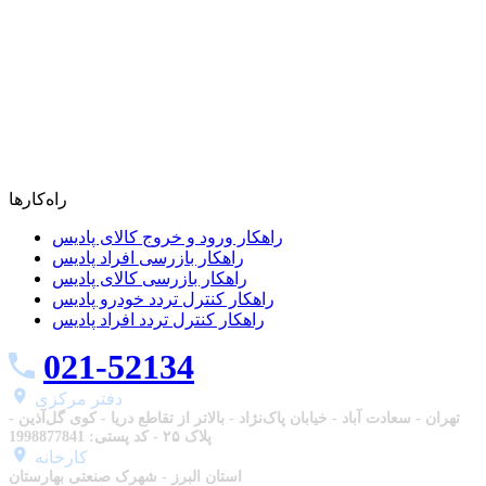
راه‌کارها
راهکار ورود و خروج کالای پادیس
راهکار بازرسی افراد پادیس
راهکار بازرسی کالای پادیس
راهکار کنترل تردد خودرو پادیس
راهکار کنترل تردد افراد پادیس
021-52134
دفتر مرکزی
تهران - سعادت آباد - خیابان پاک‌نژاد - بالاتر از تقاطع دریا - کوی گل‌آذین -
پلاک ۲۵ - کد پستی: 1998877841
استان البرز - شهرک صنعتی بهارستان