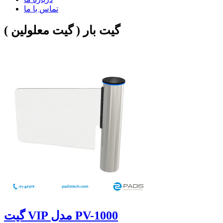
تماس با ما
گیت بار ( گیت معلولین )
گیت VIP مدل PV-1000