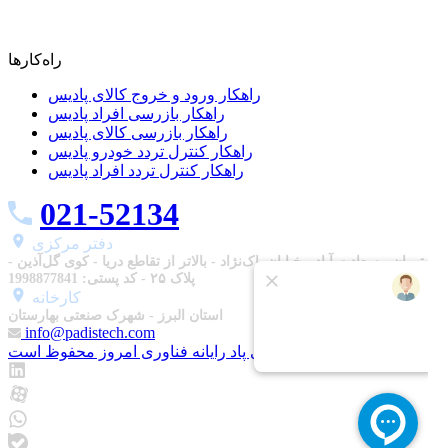
راه‌کارها
راهکار ورود و خروج کالای پادیس
راهکار بازرسی افراد پادیس
راهکار بازرسی کالای پادیس
راهکار کنترل تردد خودرو پادیس
راهکار کنترل تردد افراد پادیس
021-52134
دفتر مرکزی
تهران - سعادت آباد - خیابان پاک‌نژاد - بالاتر از تقاطع دریا - کوی گل‌آذین -
پلاک ۲۵ - کد پستی: 1998877841
استان البرز - شهرک صنعتی بهارستان
info@padistech.com
تمامی حقوق برای پاد رایانه فناوری امروز محفوظ است.