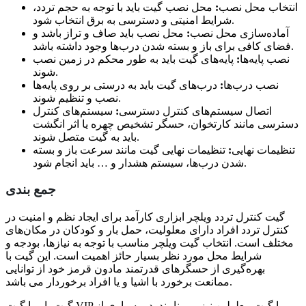
انتخاب محل نصب
:
محل نصب گیت باید با توجه به حجم تردد،
شرایط امنیتی و دسترسی به برق انتخاب شود.
آماده‌سازی محل نصب
:
محل نصب باید صاف و تراز باشد و
فضای کافی برای باز و بسته شدن درب‌ها وجود داشته باشد.
نصب پایه‌ها
:
پایه‌های گیت باید به طور محکم در زمین نصب
شوند.
نصب درب‌ها
:
درب‌های گیت باید به درستی بر روی پایه‌ها
نصب و تنظیم شوند.
اتصال سیستم‌های کنترل دسترسی
:
سیستم‌های کنترل
دسترسی مانند کارتخوان، حسگر تشخیص چهره یا اثر انگشت
باید به گیت متصل شوند.
تنظیمات نهایی
:
تنظیمات نهایی گیت مانند سرعت باز و بسته
شدن درب‌ها، سیستم هشدار و … باید انجام شود.
جمع بندی
گیت کنترل تردد ویلچر ابزاری کارآمد برای ایجاد نظم و امنیت در
کنترل تردد افراد دارای معلولیت، حمل بار و کودکان در مکان‌های
مختلف است. انتخاب گیت ویلچر مناسب با توجه به نیازها، بودجه و
شرایط محل مورد نظر بسیار حائز اهمیت است. این گیت با
بهره‌گیری از حسگرهای قدرتمند مادون قرمز خود از توانایی
ممانعت برخورد با اشیا و یا افراد برخوردار می باشد.
گیت بار را گیت VIP یا گیت معلولین نیز می نامند. در بسیاری از