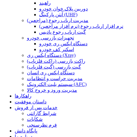
راهبند
دوربین پلاک خوان خودرو
آنتن پارکینگ (UHF)
مدیریت ارباب رجوع (مراجعین)
نرم افزار ارباب رجوع (نرم افزار مراجعین)
گیت ارباب رجوع پادیس
تجهیزات بازرسی خودرو
دستگاه ایکس ری خودرو
اسکنر کف خودرو
دستگاه ایکس ری (Xray)
راکت بازرسی (راکت فلزیاب)
گیت بازرسی (گیت فلزیاب)
دستگاه ایکس ری انسان
مدیریت حراست و انتظامات
سیستم بلیت الکترونیک (AFC)
مدیریت ورود و خروج کالا
راهکارها
داستان موفقیت
خدمات پس از فروش
شرایط گارانتی
شکایات
فرم نظرسنجی
پایگاه دانش
درباره ما