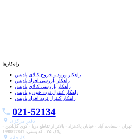
راه‌کارها
راهکار ورود و خروج کالای پادیس
راهکار بازرسی افراد پادیس
راهکار بازرسی کالای پادیس
راهکار کنترل تردد خودرو پادیس
راهکار کنترل تردد افراد پادیس
021-52134
دفتر مرکزی
تهران - سعادت آباد - خیابان پاک‌نژاد - بالاتر از تقاطع دریا - کوی گل‌آذین -
پلاک ۲۵ - کد پستی: 1998877841