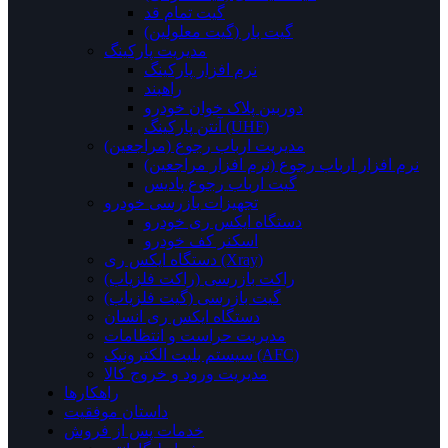
گیت تمام قد
گیت بار (گیت معلولین)
مدیریت پارکینگ
نرم افزار پارکینگ
راهبند
دوربین پلاک خوان خودرو
آنتن پارکینگ (UHF)
مدیریت ارباب رجوع (مراجعین)
نرم افزار ارباب رجوع (نرم افزار مراجعین)
گیت ارباب رجوع پادیس
تجهیزات بازرسی خودرو
دستگاه ایکس ری خودرو
اسکنر کف خودرو
دستگاه ایکس ری (Xray)
راکت بازرسی (راکت فلزیاب)
گیت بازرسی (گیت فلزیاب)
دستگاه ایکس ری انسان
مدیریت حراست و انتظامات
سیستم بلیت الکترونیک (AFC)
مدیریت ورود و خروج کالا
راهکارها
داستان موفقیت
خدمات پس از فروش