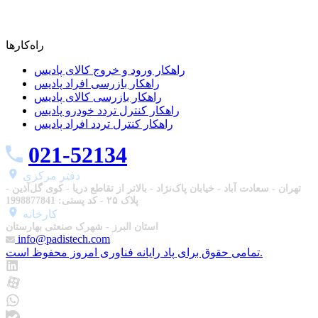
راه‌کارها
راهکار ورود و خروج کالای پادیس
راهکار بازرسی افراد پادیس
راهکار بازرسی کالای پادیس
راهکار کنترل تردد خودرو پادیس
راهکار کنترل تردد افراد پادیس
021-52134
دفتر مرکزی
تهران - سعادت آباد - خیابان پاک‌نژاد - بالاتر از تقاطع دریا - کوی گل‌آذین -
پلاک ۲۵ - کد پستی: 1998877841
استان البرز - شهرک صنعتی بهارستان
info@padistech.com
تمامی حقوق برای پاد رایانه فناوری امروز محفوظ است.