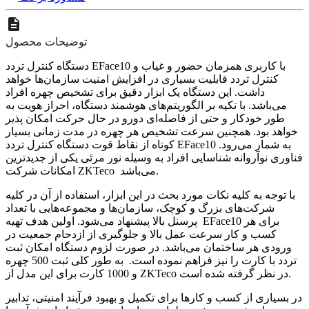
توضیحات محصول
دستگاه کنترل تردد EFace10 با کاربری همزمان حضور و غیاب و
کنترل تردد قابلیت بسیاری در افزایش امنیت سازمان‌ها خواهد
داشت. این دستگاه یک ابزار دقیق برای تشخیص چهره افراد
می‌باشد. با تکیه بر الگوریتم‌های هوشمند دستگاه‌، احراز هویت به
طور خودکار و حتی از فاصله‌ای دورو در حال حرکت امکان پذیر
خواهد بود. همچنین سرعت تشخیص هر چهره در مدت زمانی بسیار
کوتاه از نقاط قوت دستگاه کنترل تردد EFace10 به شمار می‌رود.
فناوری نوآروانه شناسایی افراد به وسیله نور مرئی یکی از جدیدترین
امکانات شرکت ZKTeco می‌باشد.
با توجه به کلیه نکات مورد بحث در این ابزار، استفاده از آن در کلیه
شرکت‌های بزرگ و کوچک، سازمان‌ها و مجموعه‌هایی با تعداد
پرسنل بالا پیشنهاد می‌شود. اولین هدف تهیه ‌ EFace10 برای هر
کسب و کار سرعت عمل بالا و جلوگیری از ازدحام جمعیت در
ورودی هر ساختمان می‌باشد. در صورت لزوم دستگاه امکان ثبت
تردد با کارت را نیز فراهم نموده است. به طور کلی ثبت 500 چهره
و 1000 کارت برای این مدل از ZKTeco در نظر گرفته شده است.
در بسیاری از کسب و کارها برای تکمیل و بهبود فرآیند امنیتی، تدابیر