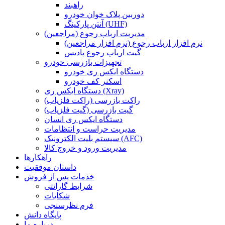
راهبند
دوربین پلاک خوان خودرو
آنتن پارکینگ (UHF)
مدیریت ارباب رجوع (مراجعین)
نرم افزار ارباب رجوع (نرم افزار مراجعین)
گیت ارباب رجوع پادیس
تجهیزات بازرسی خودرو
دستگاه ایکس ری خودرو
اسکنر کف خودرو
دستگاه ایکس ری (Xray)
راکت بازرسی (راکت فلزیاب)
گیت بازرسی (گیت فلزیاب)
دستگاه ایکس ری انسان
مدیریت حراست و انتظامات
سیستم بلیت الکترونیک (AFC)
مدیریت ورود و خروج کالا
راهکارها
داستان موفقیت
خدمات پس از فروش
شرایط گارانتی
شکایات
فرم نظرسنجی
پایگاه دانش
درباره ما