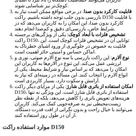
کوچک‌تر نیز شناسایی شوند.
قابلیت کارکرد بدون صدا
: در برخی مواقع ممکن است نیاز به
بازرسی بدون جلب توجه داشته باشیم. راکت D150 با قابلیت
کارکرد بدون صدا، این امکان را به کاربران می‌دهد که در
شرایط خاص، بازرسی‌ای دقیق و کم‌صدا انجام دهند.
تشخیص فلزات با ابعاد کوچک
: یکی از ویژگی‌های برجسته
راکت D150، توانایی آن در تشخیص فلزات کوچک است. این
قابلیت به خصوص در جلوگیری از ورود اشیای خطرناک به
اماکن حساس و امنیتی حائز اهمیت است.
نوع آلارم
: این راکت بازرسی با سه نوع آلارم صوتی، نوری و
لرزشی عمل می‌کند. این تنوع در آلارم‌ها به کاربران این
امکان را می‌دهد که بر اساس نیاز و شرایط محیط، یکی از
انواع آلارم را انتخاب کنند. این مسأله در زمینه‌ای که نیاز به
آرامش و سکوت دارد، بسیار کاربردی است.
امکان استفاده از باتری قابل شارژ
: یکی از مزایای دیگر راکت
D150، استفاده از باتری قابل شارژ است. این ویژگی نه تنها
هزینه‌های تعویض باتری را کاهش می‌دهد، بلکه از نقطه نظر
زیست‌محیطی نیز به صرفه‌جویی کمک می‌کند. کاربران
می‌توانند با خیال راحت و بدون نگرانی از افت قدرت دستگاه،
از آن در طول روز استفاده کنند.
موارد استفاده راکت D150