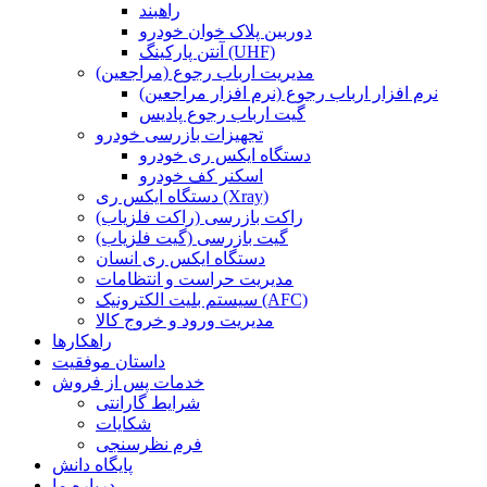
راهبند
دوربین پلاک خوان خودرو
آنتن پارکینگ (UHF)
مدیریت ارباب رجوع (مراجعین)
نرم افزار ارباب رجوع (نرم افزار مراجعین)
گیت ارباب رجوع پادیس
تجهیزات بازرسی خودرو
دستگاه ایکس ری خودرو
اسکنر کف خودرو
دستگاه ایکس ری (Xray)
راکت بازرسی (راکت فلزیاب)
گیت بازرسی (گیت فلزیاب)
دستگاه ایکس ری انسان
مدیریت حراست و انتظامات
سیستم بلیت الکترونیک (AFC)
مدیریت ورود و خروج کالا
راهکارها
داستان موفقیت
خدمات پس از فروش
شرایط گارانتی
شکایات
فرم نظرسنجی
پایگاه دانش
درباره ما