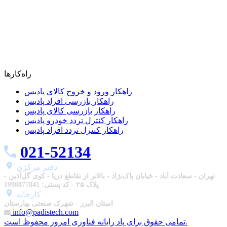
راه‌کارها
راهکار ورود و خروج کالای پادیس
راهکار بازرسی افراد پادیس
راهکار بازرسی کالای پادیس
راهکار کنترل تردد خودرو پادیس
راهکار کنترل تردد افراد پادیس
021-52134
دفتر مرکزی
تهران - سعادت آباد - خیابان پاک‌نژاد - بالاتر از تقاطع دریا - کوی گل‌آذین -
پلاک ۲۵ - کد پستی: 1998877841
استان البرز - شهرک صنعتی بهارستان
info@padistech.com
تمامی حقوق برای پاد رایانه فناوری امروز محفوظ است.