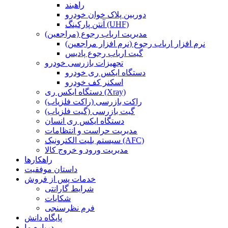
راهبند
دوربین پلاک خوان خودرو
آنتن پارکینگ (UHF)
مدیریت ارباب رجوع (مراجعین)
نرم افزار ارباب رجوع (نرم افزار مراجعین)
گیت ارباب رجوع پادیس
تجهیزات بازرسی خودرو
دستگاه ایکس ری خودرو
اسکنر کف خودرو
دستگاه ایکس ری (Xray)
راکت بازرسی (راکت فلزیاب)
گیت بازرسی (گیت فلزیاب)
دستگاه ایکس ری انسان
مدیریت حراست و انتظامات
سیستم بلیت الکترونیک (AFC)
مدیریت ورود و خروج کالا
راهکارها
داستان موفقیت
خدمات پس از فروش
شرایط گارانتی
شکایات
فرم نظرسنجی
پایگاه دانش
درباره ما